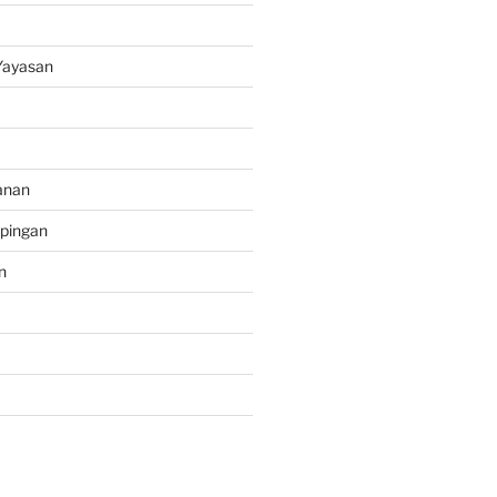
ayasan
anan
pingan
n