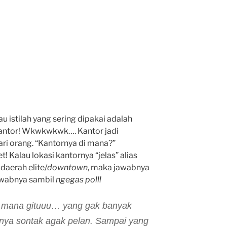
au istilah yang sering dipakai adalah
gantor! Wkwkwkwk…. Kantor jadi
cari orang. “Kantornya di mana?”
 Kalau lokasi kantornya “jelas” alias
daerah elite/
downtown
, maka jawabnya
jawabnya sambil
ngegas poll!
di mana gituuu… yang gak banyak
nya sontak agak pelan. Sampai yang