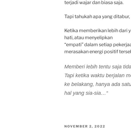
terjadi wajar dan biasa saja.
Tapi tahukah apa yang ditabur, 
Ketika memberikan lebih dari y
hati, atau menyelipkan
“empati” dalam setiap pekerjaan
merasakan energi positif terse
Memberi lebih tentu saja ti
Tapi ketika waktu berjalan m
ke belakang, hanya ada sat
hal yang sia-sia…
“
POSTED
NOVEMBER 2, 2022
ON