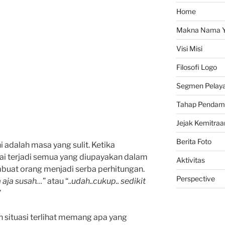
Home
Makna Nama Y
Visi Misi
Filosofi Logo
Segmen Pelay
Tahap Pendam
Jejak Kemitraa
Berita Foto
 adalah masa yang sulit. Ketika
ai terjadi semua yang diupayakan dalam
Aktivitas
mbuat orang menjadi serba perhitungan.
Perspective
a aja susah…
” atau “
..udah..cukup.. sedikit
”
an situasi terlihat memang apa yang