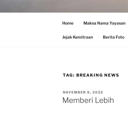
Skip
to
YAYASAN
content
Home
Makna Nama Yayasan
Integrative Youth Develo
Jejak Kemitraan
Berita Foto
TAG:
BREAKING NEWS
POSTED
NOVEMBER 8, 2022
ON
Memberi Lebih