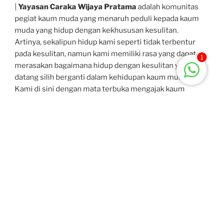
|
Yayasan Caraka Wijaya Pratama
adalah komunitas
pegiat kaum muda yang menaruh peduli kepada kaum
muda yang hidup dengan kekhususan kesulitan.
Artinya, sekalipun hidup kami seperti tidak terbentur
pada kesulitan, namun kami memiliki rasa yang dapat
1
merasakan bagaimana hidup dengan kesulitan yang
datang silih berganti dalam kehidupan kaum muda.
Kami di sini dengan mata terbuka mengajak kaum
muda melangkah dan berjuang bersama untuk meraih
sesuatu yang baru!
Jangan Mau Berhenti dan Mati Hanya Karena
Buta Terhadap Persoalan!
Yayasan Caraka Wijaya Pratama
fokus pada kaum
muda dengan kekhususan kesulitannya seperti
memiliki sakit serius-kronis, difabel, mengalami
episode kehidupan dengan luka hati yang mendalam