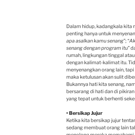
Dalam hidup, kadangkala kita
penting hanya untuk menyenangk
apa asalkan kamu senang
”; “
Ak
senang dengan program itu
” d
rumah, lingkungan tinggal ata
dengan kalimat-kalimat itu. Ti
menyenangkan orang lain, tapi 
maka ketulusan akan sulit dibe
Bukannya hati kita senang, na
bersarang di hati dan di pikira
yang tepat untuk berhenti sek
• Bersikap Jujur
Ketika kita bersikap jujur tent
sedang membuat orang lain tahu 
menolong mereka memahami pe