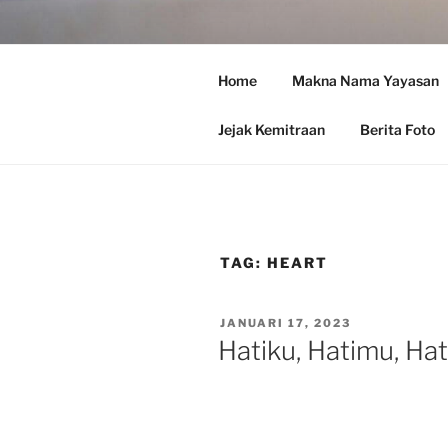
Skip
to
YAYASAN
content
Home
Makna Nama Yayasan
Integrative Youth Develo
Jejak Kemitraan
Berita Foto
TAG:
HEART
POSTED
JANUARI 17, 2023
ON
Hatiku, Hatimu, Ha