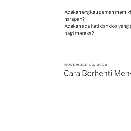
Adakah engkau pernah memikir
harapan?
Adakah ada hati dan doa yang
bagi mereka?
POSTED
NOVEMBER 12, 2022
ON
Cara Berhenti Men