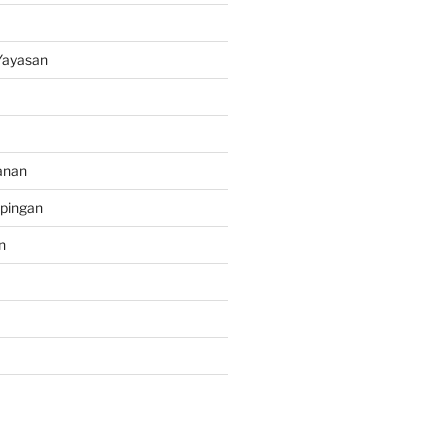
ayasan
anan
pingan
n