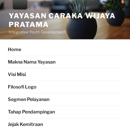
Skip
to
YAYASAN CARAKA WIJAYA
content
PRATAMA
Integrative Youth Development
Home
Makna Nama Yayasan
Visi Misi
Filosofi Logo
Segmen Pelayanan
Tahap Pendampingan
Jejak Kemitraan